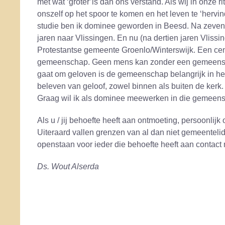
met wat ‘groter’is dan ons verstand. Als wij in onze 
onszelf op het spoor te komen en het leven te ‘hervi
studie ben ik dominee geworden in Beesd. Na zeven
jaren naar Vlissingen. En nu (na dertien jaren Vliss
Protestantse gemeente Groenlo/Winterswijk. Een cent
gemeenschap. Geen mens kan zonder een gemeenscha
gaat om geloven is de gemeenschap belangrijk in he
beleven van geloof, zowel binnen als buiten de kerk.
Graag wil ik als dominee meewerken in die gemeens
Als u / jij behoefte heeft aan ontmoeting, persoonlijk
Uiteraard vallen grenzen van al dan niet gemeentelid
openstaan voor ieder die behoefte heeft aan contact 
Ds. Wout Alserda