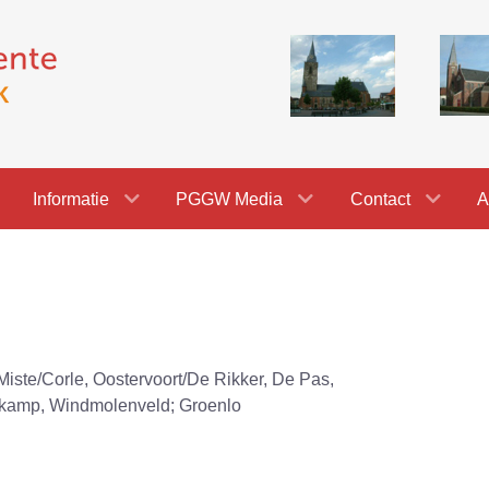
Informatie
PGGW Media
Contact
A
Miste/Corle, Oostervoort/De Rikker, De Pas,
kamp, Windmolenveld; Groenlo