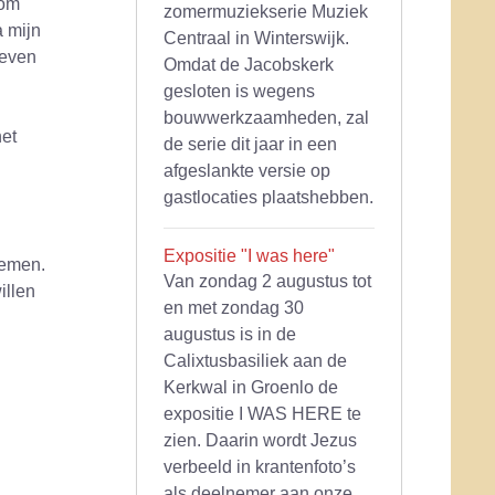
 om
zomermuziekserie Muziek
a mijn
Centraal in Winterswijk.
zeven
Omdat de Jacobskerk
gesloten is wegens
bouwwerkzaamheden, zal
et
de serie dit jaar in een
afgeslankte versie op
gastlocaties plaatshebben.
Expositie "I was here"
nemen.
Van zondag 2 augustus tot
illen
en met zondag 30
augustus is in de
Calixtusbasiliek aan de
Kerkwal in Groenlo de
expositie I WAS HERE te
zien. Daarin wordt Jezus
verbeeld in krantenfoto’s
als deelnemer aan onze