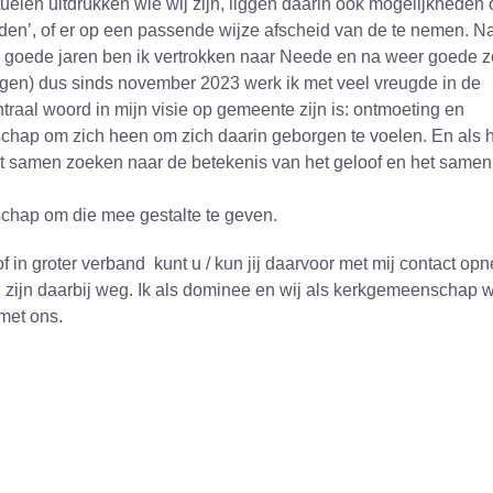
rituelen uitdrukken wie wij zijn, liggen daarin ook mogelijkheden
nden’, of er op een passende wijze afscheid van de te nemen. N
 goede jaren ben ik vertrokken naar Neede en na weer goede 
ingen) dus sinds november 2023 werk ik met veel vreugde in de
raal woord in mijn visie op gemeente zijn is: ontmoeting en
p om zich heen om zich daarin geborgen te voelen. En als h
t samen zoeken naar de betekenis van het geloof en het samen
chap om die mee gestalte te geven.
 of in groter verband kunt u / kun jij daarvoor met mij contact op
 zijn daarbij weg. Ik als dominee en wij als kerkgemeenschap w
met ons.