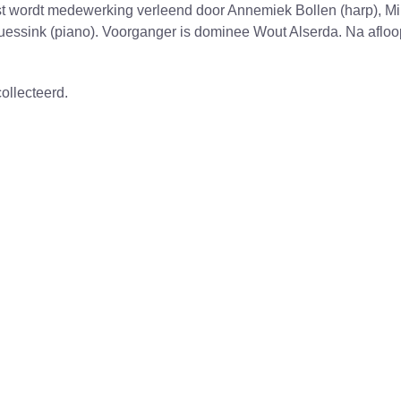
ienst wordt medewerking verleend door Annemiek Bollen (harp), M
Ruessink (piano). Voorganger is dominee Wout Alserda. Na aflo
collecteerd.