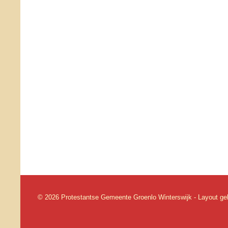
© 2026 Protestantse Gemeente Groenlo Winterswijk - Layout g