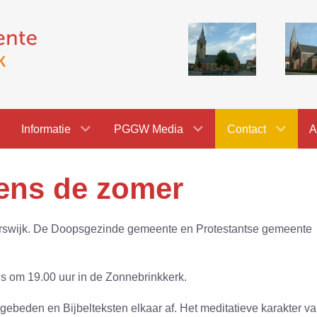
Informatie
PGGW Media
Contact
A
dens de zomer
terswijk. De Doopsgezinde gemeente en Protestantse gemeente
us om 19.00 uur in de Zonnebrinkkerk.
, gebeden en Bijbelteksten elkaar af. Het meditatieve karakter v