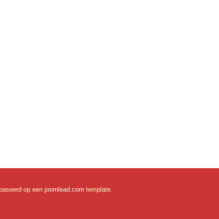
ebaseerd op een
joomlead.com
template.