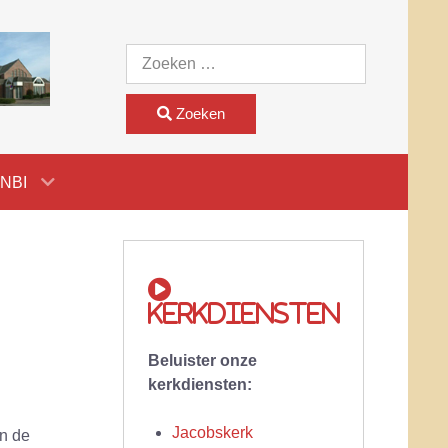
Zoeken
Zoeken
NBI
Kerkdiensten
Beluister onze
kerkdiensten:
Jacobskerk
an de